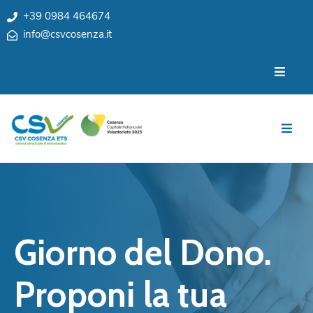
+39 0984 464674
info@csvcosenza.it
Per
Chi
le
siamo
associazioni
Sedi
Per
i
Team
cittadini
Privacy
Notizie
My
Eventi
CSV
Giorno del Dono.
Cosenza
Contatti
e
Proponi la tua
Orari