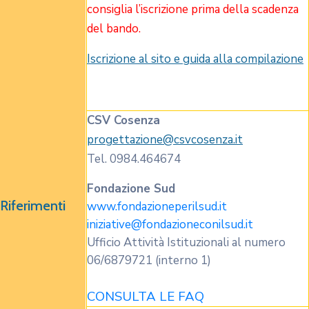
consiglia l’iscrizione prima della scadenza
del bando.
Iscrizione al sito e guida alla compilazione
CSV Cosenza
progettazione@csvcosenza.it
Tel. 0984.464674
Fondazione Sud
Riferimenti
www.fondazioneperilsud.it
iniziative@fondazioneconilsud.it
Ufficio Attività Istituzionali al numero
06/6879721 (interno 1)
CONSULTA LE FAQ