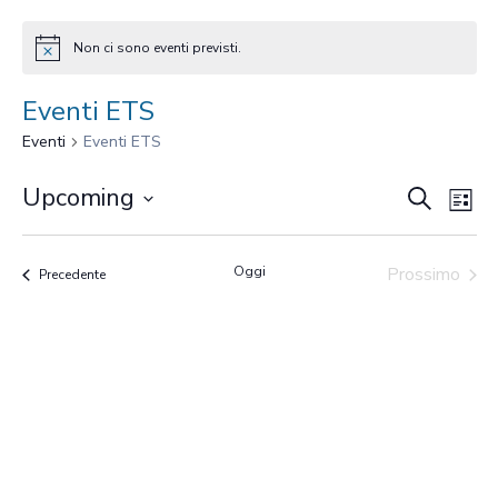
Non ci sono eventi previsti.
Eventi ETS
Eventi
Eventi ETS
Eventi
Ev
Upcoming
Cerca
Lista
Seleziona
Vis
Ricerc
la
Na
Oggi
Prossimo
Eventi
e
Precedente
data.
Eventi
viste
Navig