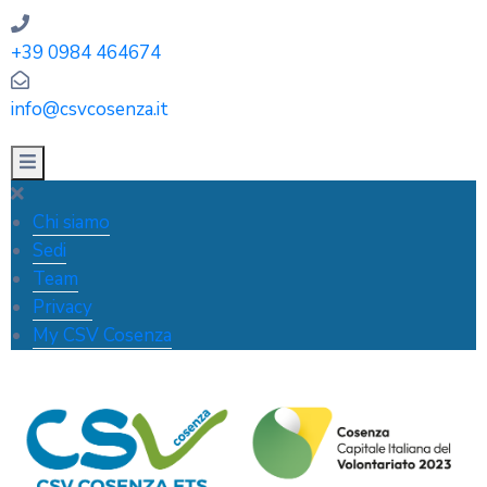
+39 0984 464674
info@csvcosenza.it
Chi siamo
Sedi
Team
Privacy
My CSV Cosenza