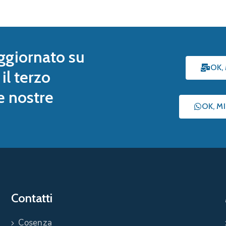
ggiornato su
OK,
il terzo
le nostre
OK, M
Contatti
Cosenza