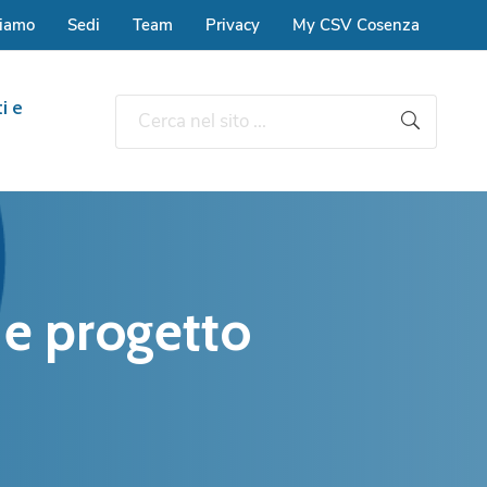
siamo
Sedi
Team
Privacy
My CSV Cosenza
i e
 e progetto