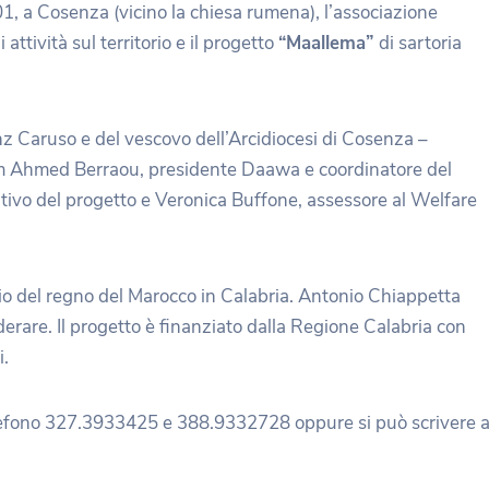
 101, a Cosenza (vicino la chiesa rumena), l’associazione
ttività sul territorio e il progetto
“Maallema”
di sartoria
anz Caruso e del vescovo dell’Arcidiocesi di Cosenza –
m Ahmed Berraou, presidente Daawa e coordinatore del
ativo del progetto e Veronica Buffone, assessore al Welfare
io del regno del Marocco in Calabria. Antonio Chiappetta
rare. Il progetto è finanziato dalla Regione Calabria con
i.
telefono 327.3933425 e 388.9332728 oppure si può scrivere 