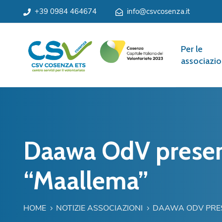
+39 0984 464674
info@csvcosenza.it
Per le
associazio
Daawa OdV presenta
“Maallema”
HOME
NOTIZIE ASSOCIAZIONI
DAAWA ODV PRESE