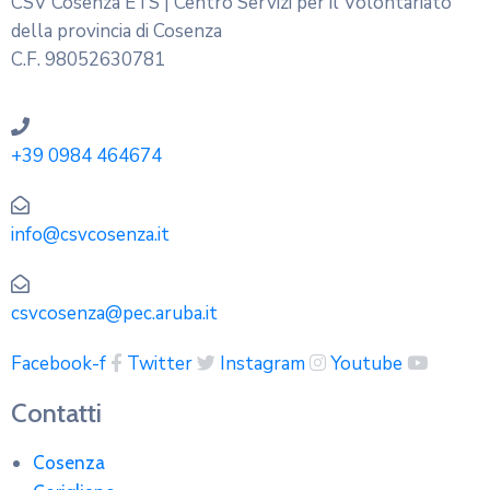
CSV Cosenza ETS | Centro Servizi per il Volontariato
della provincia di Cosenza
C.F. 98052630781
+39 0984 464674
info@csvcosenza.it
csvcosenza@pec.aruba.it
Facebook-f
Twitter
Instagram
Youtube
Contatti
Cosenza