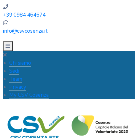
+39 0984 464674
info@csvcosenza.it
Chi siamo
Sedi
Team
Privacy
My CSV Cosenza