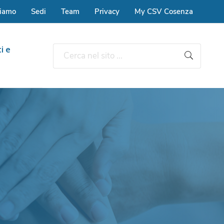
siamo
Sedi
Team
Privacy
My CSV Cosenza
i e