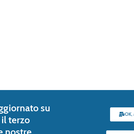
ggiornato su
OK,
il terzo
le nostre