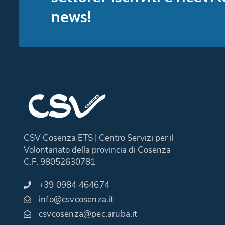
news!
CSV Cosenza ETS | Centro Servizi per il
Volontariato della provincia di Cosenza
C.F. 98052630781
+39 0984 464674
info@csvcosenza.it
csvcosenza@pec.aruba.it