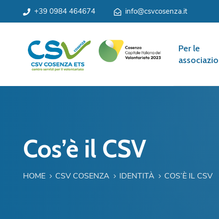
+39 0984 464674
info@csvcosenza.it
Per le
associazio
Cos’è il CSV
HOME
CSV COSENZA
IDENTITÀ
COS’È IL CSV