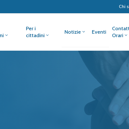
Chi 
Per i
Contatt
Notizie
Eventi
ni
cittadini
Orari