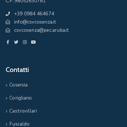
C.F. 98052630781
+39 0984 464674
info@csvcosenza.it
csvcosenza@pec.aruba.it
Contatti
Cosenza
Corigliano
Castrovillari
Fuscaldo