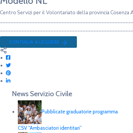
Modello NL
Centro Servizi per il Volontariato della provincia Cosenza
______________________________________________________
___________________________________________________
CONTINUA A LEGGERE
News Servizio Civile
Pubblicate graduatorie programma
CSV “Ambasciatori identitari”