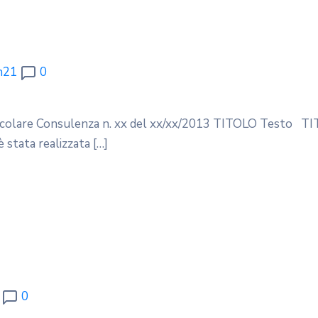
n21
0
 Circolare Consulenza n. xx del xx/xx/2013 TITOLO Testo T
tata realizzata […]
0