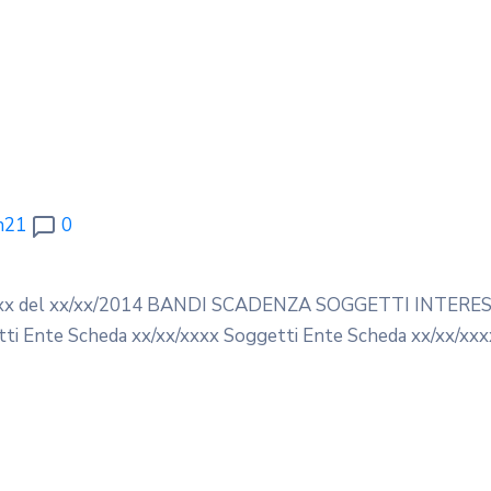
n21
0
a – n. xx del xx/xx/2014 BANDI SCADENZA SOGGETTI INTERE
nte Scheda xx/xx/xxxx Soggetti Ente Scheda xx/xx/xxx