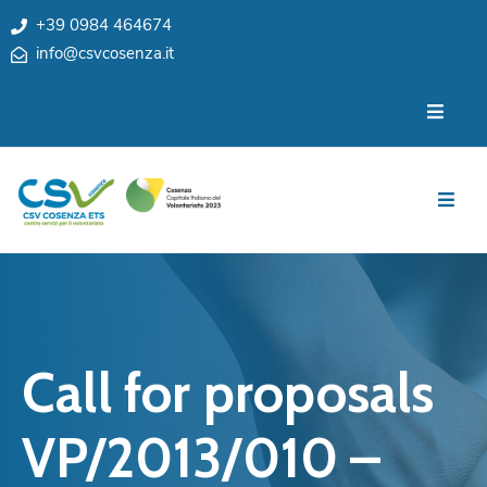
+39 0984 464674
info@csvcosenza.it
Per
Chi
le
siamo
associazioni
Sedi
Per
i
Team
cittadini
Privacy
Notizie
My
Eventi
CSV
Call for proposals
Cosenza
Contatti
e
VP/2013/010 –
Orari