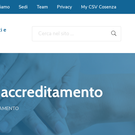
siamo
Sedi
Team
Privacy
My CSV Cosenza
i e
 accreditamento
TAMENTO