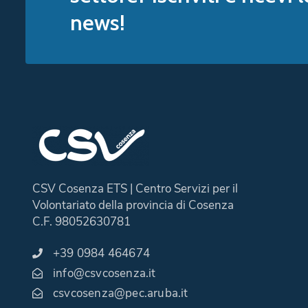
news!
CSV Cosenza ETS | Centro Servizi per il
Volontariato della provincia di Cosenza
C.F. 98052630781
+39 0984 464674
info@csvcosenza.it
csvcosenza@pec.aruba.it