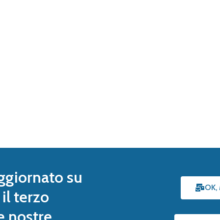
ggiornato su
OK,
il terzo
le nostre