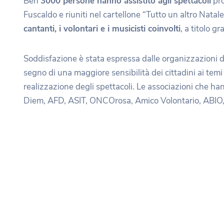
Ben
3000 persone hanno assistito agli spettacoli
pro
Fuscaldo e riuniti nel cartellone “Tutto un altro Nat
cantanti, i volontari e i musicisti coinvolti
, a titolo g
Soddisfazione è stata espressa dalle organizzazioni di
segno di una maggiore sensibilità dei cittadini ai temi 
realizzazione degli spettacoli. Le associazioni che ha
Diem, AFD, ASIT, ONCOrosa, Amico Volontario, ABIO, 