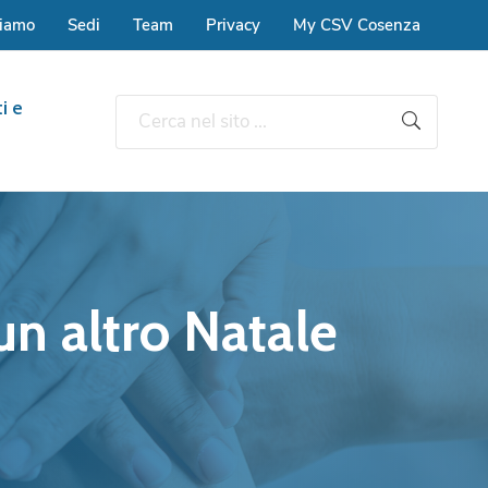
siamo
Sedi
Team
Privacy
My CSV Cosenza
i e
un altro Natale