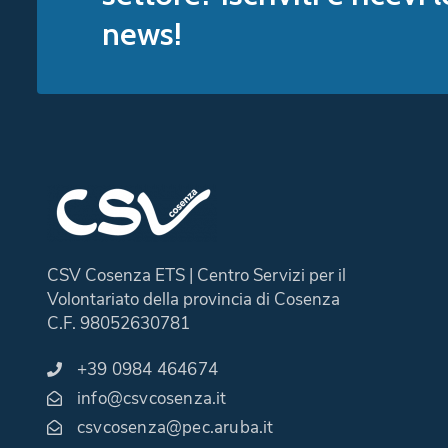
news!
CSV Cosenza ETS | Centro Servizi per il
Volontariato della provincia di Cosenza
C.F. 98052630781
+39 0984 464674
info@csvcosenza.it
csvcosenza@pec.aruba.it