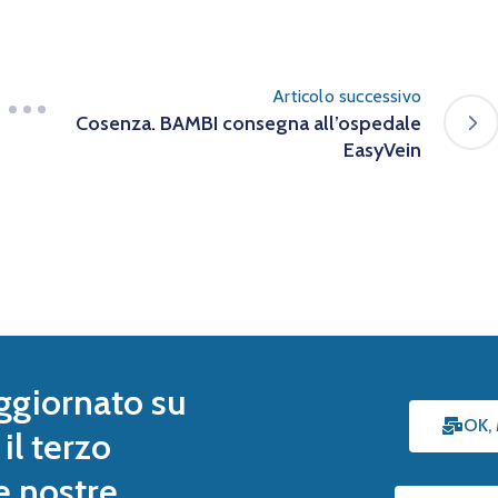
Articolo successivo
Cosenza. BAMBI consegna all’ospedale
EasyVein
ggiornato su
OK,
il terzo
le nostre