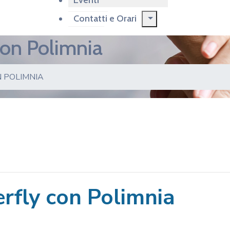
Eventi
Contatti e Orari
on Polimnia
 POLIMNIA
fly con Polimnia