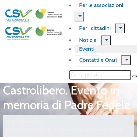
Per le associazioni
Per i cittadini
Notizie
Eventi
Contatti e Orari
Castrolibero. Evento in
memoria di Padre Fedele
HOME
EVENTO
CASTROLIBERO. EVENTO IN MEMORIA DI PADRE