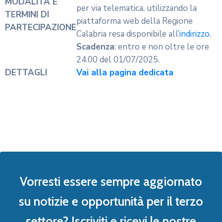
+39 0984 464674
info@csvcosenza.it
csvcosenza@pec.aruba.it
Facebook-f
Twitter
Instagram
Youtube
Contatti
Cosenza
Corigliano
Castrovillari
Fuscaldo
Cittadella del volontariato