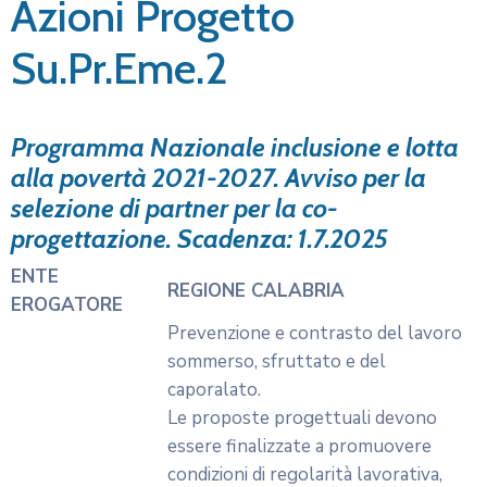
Comuni di Taurianova, Rosarno e San
Ferdinando – soprattutto nelle aree
della tendopoli di San Ferdinando,
del Villaggio della Solidarietà di
Rosarno e Borgo Sociale di
Taurianova;
Piana di Sibari: territori dei Comuni di
AMBITO
Cassano allo Ionio e Corigliano
TERRITORIALE
Rossano – soprattutto nelle frazioni
di Boscarello e Cantinella, e nelle
aree di Corigliano centro storico,
Rossano Scalo pressi stazione
ferroviaria, Strada Statale 106 tra
località Corigliano e località Rossano.
Gli interventi possono essere
localizzati parzialmente anche in
altre aree, purché sia documentata la