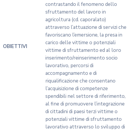
presenza di cittadini stranieri,
lavoratori e lavoratrici, considerati a
rischio di sfruttamento e/o
potenziale sfruttamento lavorativo.
Possono presentare proposta
progettuale gli Enti del Terzo
settore di cui all’articolo 4, comma 1
del d.lgs. 3.7.2017, n.117 (codice del
Terzo settore), iscritti al Registro
Unico del Terzo Settore (RUNTS) di
cui all’art. 11 del medesimo d.lgs.,
aventi sede legale e/o unità operativa
CHI PUÒ
in Calabria alla data di pubblicazione
PARTECIPARE
del presente avviso.
I Soggetti proponenti devono avere
progettato, gestito e realizzato
progetti e servizi, nell’ambito degli