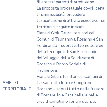
interventi oggetto del presente
avviso per un importo complessivo
almeno pari al dieci per cento (10%)
del valore economico a budget, negli
ultimi 5 anni (2020-2024).
La dotazione finanziaria per
DOTAZIONE
l’attuazione del presente Avviso
FINANZIARIA
ammonta complessivamente ad €
1.218.891,14.
Le domande di partecipazione al
presente Avviso Pubblico dovranno
essere presentate esclusivamente
MODALITÀ E
per via telematica, utilizzando la
TERMINI DI
piattaforma web della Regione
PARTECIPAZIONE
Calabria resa disponibile all’
indirizzo
.
Scadenza
: entro e non oltre le ore
24.00 del 01/07/2025.