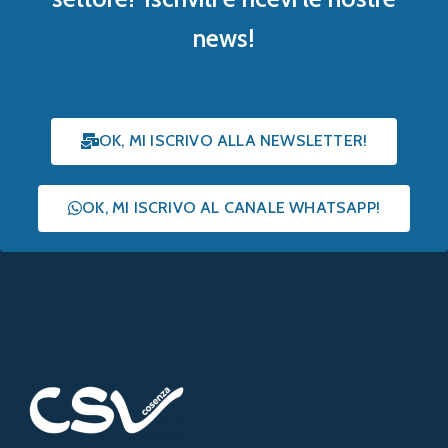
Menu rapido
Chi siamo
Notizie
Eventi
Iscriviti alla newsletter
Albo fornitori
©
CSV Cosenza
- Tutti i diritti riservati |
Admin
|
Privacy
-
Cookie
| Web design:
PoligoniLab