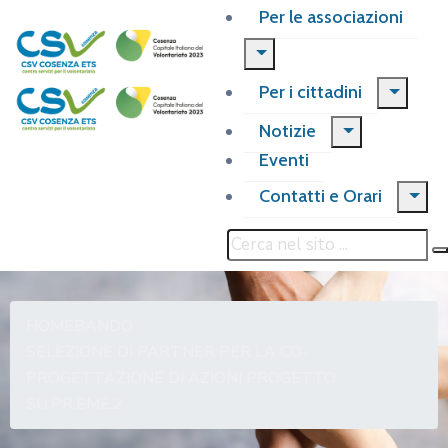
Per le associazioni
Per i cittadini
Notizie
Eventi
Contatti e Orari
HOME
BANDO
SELEZIONE DI PARTNER PER LA CO-
PROGETTAZIONE DI AZIONI PROGETTO
SU.PR.EME.2