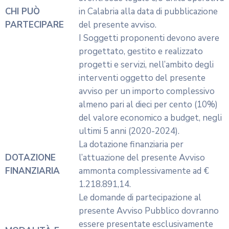
OK, MI ISCRIVO AL CANALE WHATSAPP!
CSV Cosenza ETS | Centro Servizi per il Volontariato
della provincia di Cosenza
C.F. 98052630781