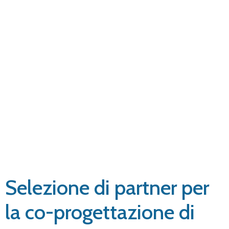
OBIETTIVI
vittime di sfruttamento ed al loro
inserimento/reinserimento socio
lavorativo, percorsi di
accompagnamento e di
riqualificazione che consentano
l’acquisizione di competenze
spendibili nel settore di riferimento,
al fine di promuovere l’integrazione
di cittadini di paesi terzi vittime o
potenziali vittime di sfruttamento
lavorativo attraverso lo sviluppo di
filiere trasparenti di produzione.
La proposta progettuale dovrà, pena
l’inammissibilità, prevedere
l’articolazione di attività esecutive nei
territori di seguito indicati:
Piana di Gioia Tauro: territori dei