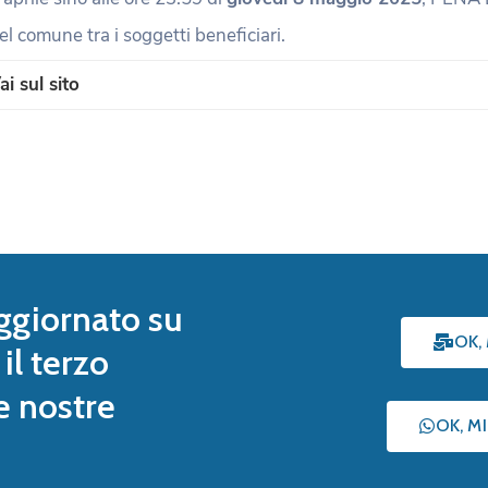
el comune tra i soggetti beneficiari.
ai sul sito
ggiornato su
OK,
il terzo
le nostre
OK, M