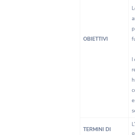
L
a
p
OBIETTIVI
f
I
r
h
c
e
s
L
TERMINI DI
8