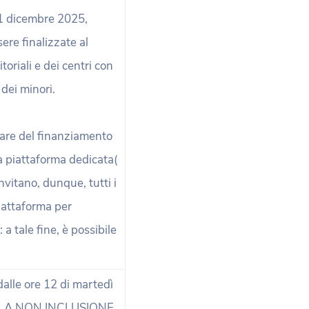
31 dicembre 2025,
ere finalizzate al
toriali e dei centri con
 dei minori.
iare del finanziamento
 piattaforma dedicata(
nvitano, dunque, tutti i
iattaforma per
a tale fine, è possibile
dalle ore 12 di martedì
 LA NON INCLUSIONE