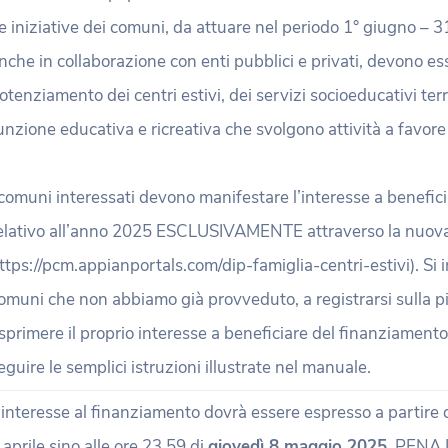
e iniziative dei comuni, da attuare nel periodo 1° giugno – 
nche in collaborazione con enti pubblici e privati, devono ess
otenziamento dei centri estivi, dei servizi socioeducativi terri
unzione educativa e ricreativa che svolgono attività a favore
 comuni interessati devono manifestare l’interesse a benefic
elativo all’anno 2025 ESCLUSIVAMENTE attraverso la nuova
ttps://pcm.appianportals.com/dip-famiglia-centri-estivi). Si i
omuni che non abbiamo già provveduto, a registrarsi sulla p
sprimere il proprio interesse a beneficiare del finanziamento: 
eguire le semplici istruzioni illustrate nel manuale.
’interesse al finanziamento dovrà essere espresso a partire 
 aprile sino alle ore 23.59 di
giovedì 8 maggio 2025
, PENA