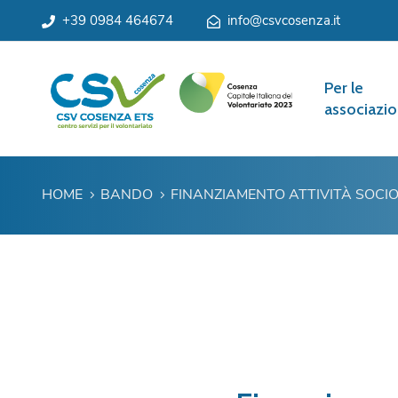
+39 0984 464674
info@csvcosenza.it
Per le
associazio
HOME
BANDO
FINANZIAMENTO ATTIVITÀ SOCI