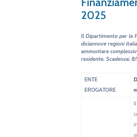
Finanziamen
2025
Il Dipartimento per le P
diciannove regioni itali
ammontare complessivo d
residente.
Scadenza: 8/
ENTE
D
EROGATORE
m
I
c
i
s