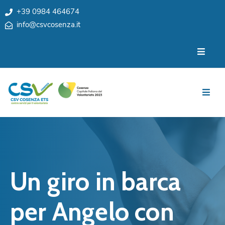
+39 0984 464674
info@csvcosenza.it
Per
Chi
le
siamo
associazioni
Sedi
Per
i
Team
cittadini
Privacy
Notizie
My
Eventi
CSV
Un giro in barca
Cosenza
Contatti
e
per Angelo con
Orari