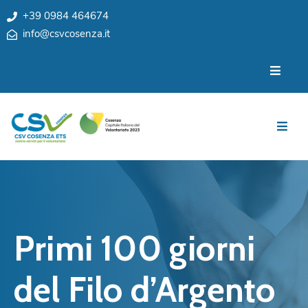
+39 0984 464674
info@csvcosenza.it
Per
Chi
le
siamo
associazioni
Sedi
Per
i
Team
cittadini
Privacy
Notizie
My
Eventi
CSV
Primi 100 giorni
Cosenza
Contatti
e
del Filo d’Argento
Orari