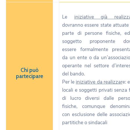
Le
iniziative già realizz
dovranno essere state attuate
parte di persone fisiche, ed
soggetto proponente dov
essere formalmente present
da un ente o da un’associazi
operante nel settore d’intere
Chi può
del bando.
partecipare
Per le
iniziative da realizzar
e: 
locali e soggetti privati senza f
di lucro diversi dalle pers
fisiche, comunque denomina
con esclusione delle associazi
partitiche o sindacali