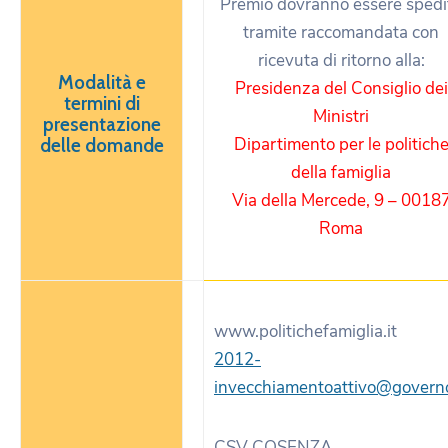
Premio dovranno essere spedi
tramite raccomandata con
ricevuta di ritorno alla:
Modalità e
Presidenza del Consiglio dei
termini di
Ministri
presentazione
Dipartimento per le politich
delle domande
della famiglia
Via della Mercede, 9 – 0018
Roma
www.politichefamiglia.it
2012-
invecchiamentoattivo@governo
CSV COSENZA