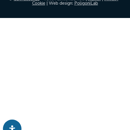
Cookie
| Web design:
PoligoniLab