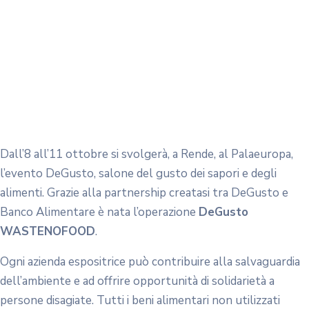
creatasi tra DeGusto e Banco Alimentare è nata
l’operazione
DeGusto WASTENOFOOD
.
Ogni azienda espositrice può contribuire alla salvaguardia
dell’ambiente e ad offrire opportunità di solidarietà a
persone disagiate. Tutti i beni alimentari non utilizzati
durante le giornate espositive potranno, infatti, essere
recuperati attraverso una raccolta finalizzata a
trasformare lo spreco in opportunità di solidarietà
umanitaria e di eco sostenibilità, destinando gli alimenti
raccolti alle strutture caritative convenzionate e
sottraendoli così alla trasformazione in rifiuti organici.
Inoltre al Salone, tra gli espositori, ci sarà anche il
Banco
.
“Si tratta di un esperimento
– fa sapere
Franco
Falcone
, presidente del Banco Alimentare della Calabria –
torniamo a frequentare gli eventi in presenza, a
condividere momenti di socialità, dunque quale occasione