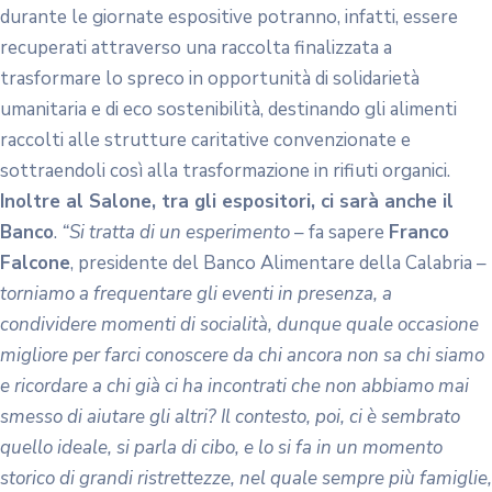
migliore per farci conoscere da chi ancora non sa chi siamo
e ricordare a chi già ci ha incontrati che non abbiamo mai
smesso di aiutare gli altri? Il contesto, poi, ci è sembrato
quello ideale, si parla di cibo, e lo si fa in un momento
storico di grandi ristrettezze, nel quale sempre più famiglie,
anche quelle che fino a qualche tempo fa non avrebbero
mai immaginato di dover chiedere aiuto, si ritrovano a
contare i centesimi rimasti già a metà mese”
.
Il Salone del gusto di Rende sarà un’occasione anche per
raccogliere candidature di volontari in vista della Colletta
alimentare che si terrà, come di consuetudine, nel mese di
novembre in centinaia di supermercati calabresi e che
quest’anno tornerà a svolgersi in presenza.
Condividi