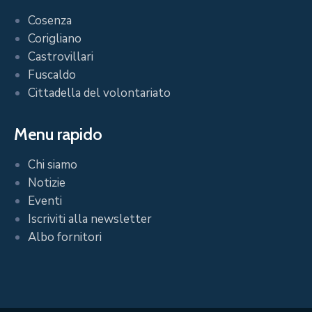
Iscriviti alla newsletter
Albo fornitori
©
CSV Cosenza
- Tutti i diritti riservati |
Admin
|
Privacy
-
Cookie
| Web design:
PoligoniLab