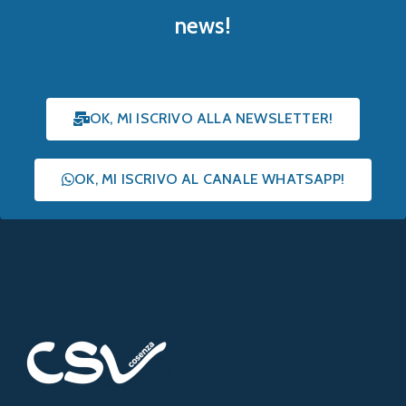
CSV Cosenza ETS | Centro Servizi per il Volontariato
della provincia di Cosenza
C.F. 98052630781
+39 0984 464674
info@csvcosenza.it
csvcosenza@pec.aruba.it