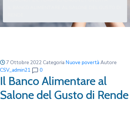
HOME
NOTIZIE
TEMATICHE
NUOVE POVERTÀ
IL BANCO ALIMENTARE AL SALONE DEL GUSTO DI
RENDE
7 Ottobre 2022
Categoria
Nuove povertà
Autore
CSV_admin21
0
Il Banco Alimentare al
Salone del Gusto di Rende
Dall’8 all’11 ottobre si
svolgerà, a Rende, al Palaeuropa, l’evento DeGusto, salone
del gusto dei sapori e degli alimenti. Grazie alla partnership