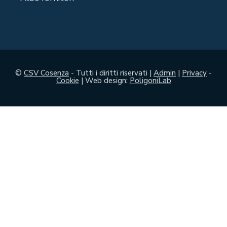
©
CSV Cosenza
- Tutti i diritti riservati |
Admin
|
Privacy
-
Cookie
| Web design:
PoligoniLab