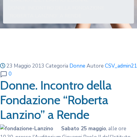
HOME
NOTIZIE
TEMATICHE
DONNE
DONNE. INCONTRO DELLA FONDAZIONE
“ROBERTA LANZINO” A RENDE
23 Maggio 2013
Categoria
Donne
Autore
CSV_admin21
0
Donne. Incontro della
Fondazione “Roberta
Lanzino” a Rende
Sabato 25 maggio
, alle ore