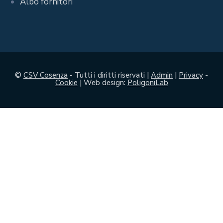
Albo fornitori
©
CSV Cosenza
- Tutti i diritti riservati |
Admin
|
Privacy
-
Cookie
| Web design:
PoligoniLab