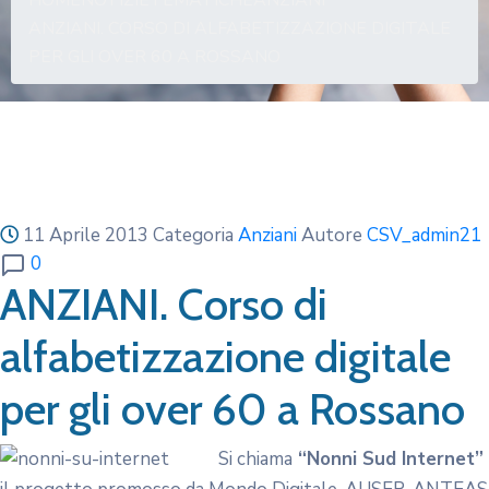
HOME
NOTIZIE
TEMATICHE
ANZIANI
ANZIANI. CORSO DI ALFABETIZZAZIONE DIGITALE
PER GLI OVER 60 A ROSSANO
11 Aprile 2013
Categoria
Anziani
Autore
CSV_admin21
0
ANZIANI. Corso di
alfabetizzazione digitale
per gli over 60 a Rossano
Si chiama
“Nonni Sud Internet”