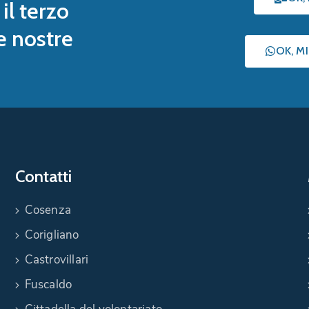
il terzo
le nostre
OK, M
Contatti
Cosenza
Corigliano
Castrovillari
Fuscaldo