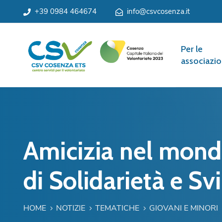
+39 0984 464674
info@csvcosenza.it
Per le
associazio
Amicizia nel mondo
di Solidarietà e S
HOME
NOTIZIE
TEMATICHE
GIOVANI E MINORI