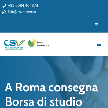
+39 0984 464674
info@csvcosenza.it
Per
Chi
le
siamo
associazioni
Sedi
Per
i
Team
cittadini
Privacy
Notizie
My
Eventi
CSV
A Roma consegna
Cosenza
Contatti
e
Borsa di studio
Orari